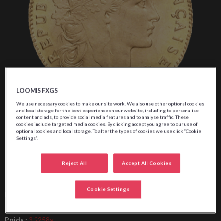
LOOMIS FXGS
We use necessary cookies to make our site work. We also use other optional cookies
10 Francs
and local storage for the best experience on our website, including to personalise
content and ads, to provide social media features and to analyse traffic. These
cookies include targeted media cookies. By clicking accept you agree to our use of
Napoléon
optional cookies and local storage. To alter the types of cookies we use click “Cookie
Settings”.
Reject All
Accept All Cookies
Cotation
379,90 €
Cookie Settings
Mis à jour le
07
/
08
/
2026
à
13:30
Poids :
3.2258g