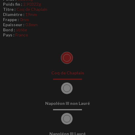
Poids fin :
2.90322g
Titre :
Coq de Chaplain
Diamètre :
19mm
Frappe :
0mm
Epaisseur :
0.8mm
Bord :
striée
Pays :
France
Coq de Chaplain
Napoléon III non Lauré
Napoléon III Lauré