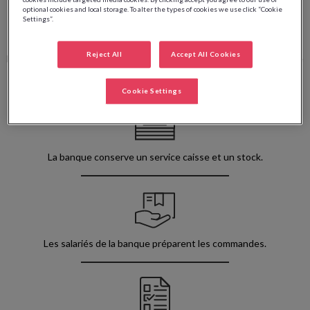
optional cookies and local storage. To alter the types of cookies we use click “Cookie
Settings”.
Reject All
Accept All Cookies
La gestion des devises,
l’achat, la vente, reste
de la responsabilité de
la banque.
Cookie Settings
La banque conserve un service
caisse et un stock.
Les salariés de la banque
préparent les commandes.