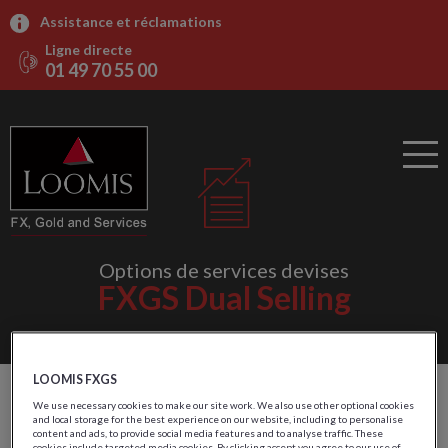
Assistance et réclamations
Ligne directe
01 49 70 55 00
Options de services devises
FXGS Dual Selling
LOOMIS FXGS
Externaliser la logistique
We use necessary cookies to make our site work. We also use other optional cookies
and local storage for the best experience on our website, including to personalise
content and ads, to provide social media features and to analyse traffic. These
cookies include targeted media cookies. By clicking accept you agree to our use of