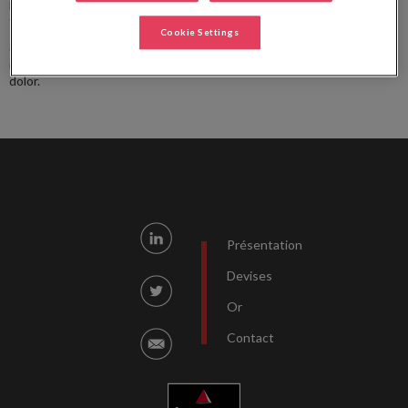
Nulla sodales sodales nunc, vel aliquet magna maximus sed. Quisque
tincidunt nunc eu lectus vestibulum, non varius ipsum tempus.
Cookie Settings
Cras egestas tincidunt blandit. Donec sed turpis turpis. Sed a lorem
ut risus congue rutrum. Donec non vehicula magna, hendrerit luctus
dolor.
Présentation
Devises
Or
Contact